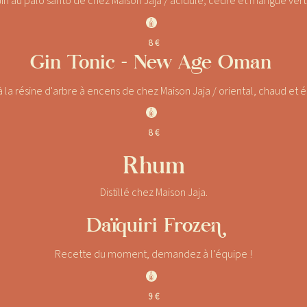
in au palo santo de chez Maison Jaja / acidulé, cèdre et mangue ver
J
8 €
Gin Tonic - New Age Oman
à la résine d'arbre à encens de chez Maison Jaja / oriental, chaud et 
J
8 €
Rhum
Distillé chez Maison Jaja.
Daïquiri Frozen
Recette du moment, demandez à l’équipe !
J
9 €