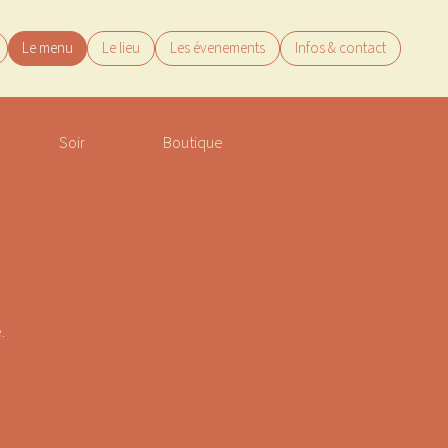
Le menu
Le lieu
Les évenements
Infos & contact
Soir
Boutique
.