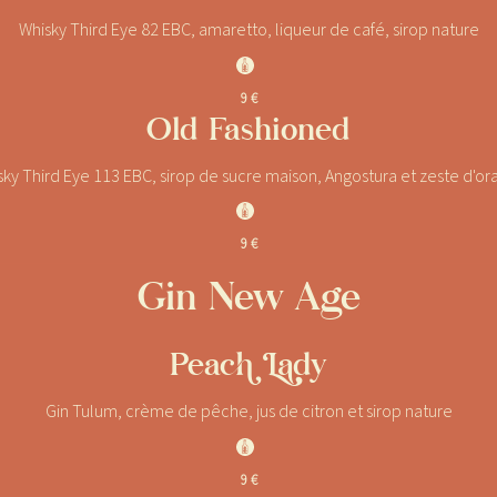
Whisky Third Eye 82 EBC, amaretto, liqueur de café, sirop nature
J
9 €
Old Fashioned
ky Third Eye 113 EBC, sirop de sucre maison, Angostura et zeste d'o
J
9 €
Gin New Age
Peach Lady
Gin Tulum, crème de pêche, jus de citron et sirop nature
J
9 €