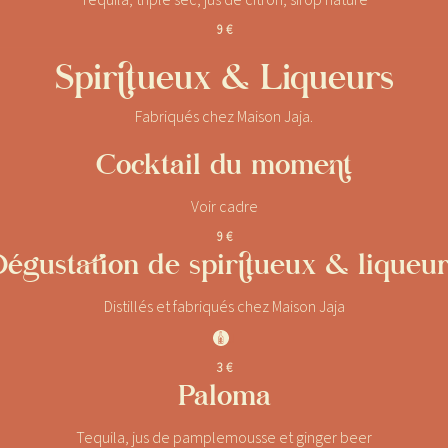
9 €
Spiritueux & Liqueurs
Fabriqués chez Maison Jaja.
Cocktail du moment
Voir cadre
9 €
égustation de spiritueux & liqueu
Distillés et fabriqués chez Maison Jaja
J
3 €
Paloma
Tequila, jus de pamplemousse et ginger beer