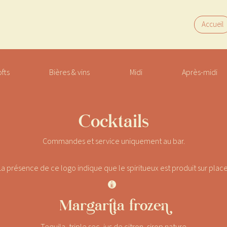
Accueil
ofts
Bières & vins
Midi
Après-midi
Cocktails
Commandes et service uniquement au bar.
La présence de ce logo indique que le spiritueux est produit sur place
J
Margarita frozen
Tequila, triple sec, jus de citron, sirop nature