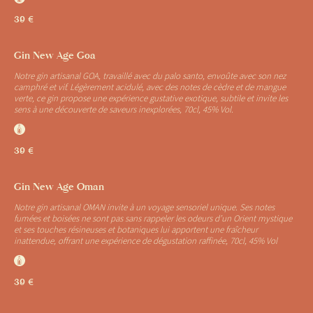
39 €
Gin New Age Goa
Notre gin artisanal GOA, travaillé avec du palo santo, envoûte avec son nez
camphré et vif. Légèrement acidulé, avec des notes de cèdre et de mangue
verte, ce gin propose une expérience gustative exotique, subtile et invite les
sens à une découverte de saveurs inexplorées, 70cl, 45% Vol.
J
39 €
Gin New Age Oman
Notre gin artisanal OMAN invite à un voyage sensoriel unique. Ses notes
fumées et boisées ne sont pas sans rappeler les odeurs d’un Orient mystique
et ses touches résineuses et botaniques lui apportent une fraîcheur
inattendue, offrant une expérience de dégustation raffinée, 70cl, 45% Vol
J
39 €