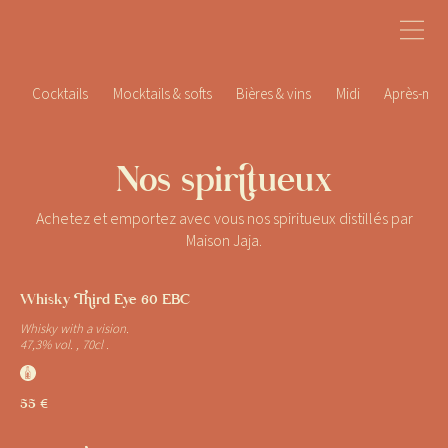
Cocktails
Mocktails & softs
Bières & vins
Midi
Après-midi
Nos spiritueux
Achetez et emportez avec vous nos spiritueux distillés par
Maison Jaja.
Whisky Third Eye 60 EBC
Whisky with a vision.
47,3% vol. , 70cl .
J
55 €