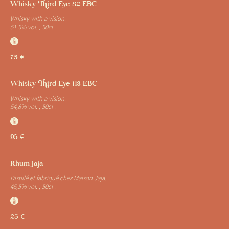
Whisky Third Eye 82 EBC
Whisky with a vision.
51,5% vol. , 50cl .
J
75 €
Whisky Third Eye 113 EBC
Whisky with a vision.
54,8% vol. , 50cl .
J
95 €
Rhum Jaja
Distillé et fabriqué chez Maison Jaja.
45,5% vol. , 50cl .
J
25 €