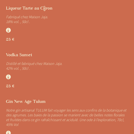
Liqueur Tarte au Citron
Fabriqué chez Maison Jaja.
18% vol. , 50cl .
J
25 €
Vodka Sunset
Distillé et fabriqué chez Maison Jaja.
42% vol. , 50cl .
J
25 €
Gin New Age Tulum
Notre gin artisanal TULUM fait voyager les sens aux confins de la botanique et
des agrumes. Les baies de la passion se marient avec de belles notes florales
et fruitées dans ce gin rafraîchissant et acidulé. Une ode à l’exploration, 70cl,
45% Vol
J